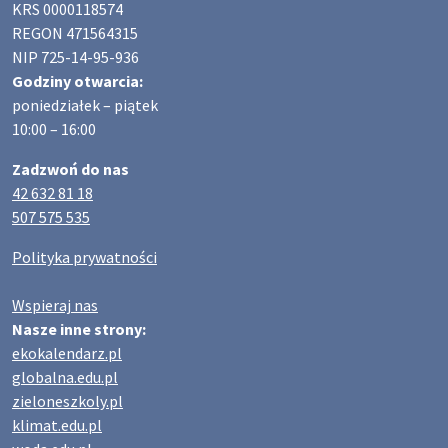
KRS 0000118574
REGON 471564315
NIP 725-14-95-936
Godziny otwarcia:
poniedziałek – piątek
10:00 – 16:00
Zadzwoń do nas
42 632 81 18
507 575 535
Polityka prywatności
Wspieraj nas
Nasze inne strony:
ekokalendarz.pl
globalna.edu.pl
zieloneszkoly.pl
klimat.edu.pl