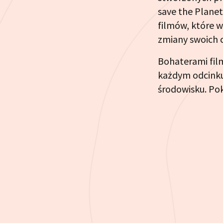
save the Planet
filmów, które 
zmiany swoich 
Bohaterami fil
każdym odcinku 
środowisku. Pok