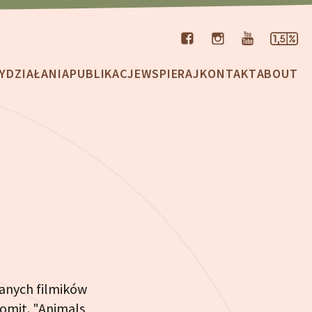
Y
DZIAŁANIA
PUBLIKACJE
WSPIERAJ
KONTAKT
ABOUT
anych filmików
omit. "Animals