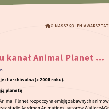
O NAS
SZKOLENIA
WARSZTAT
u kanał Animal Planet …
r.
est archiwalna (z 2008 roku).
ją planetę
Animal Planet rozpoczyna emisję zabawnych animow
zez studio Aardman Animations, autorów Wallace&Gr