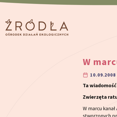
Przeskocz do treści
W marc
10.09.2008 
Ta wiadomość j
Zwierzęta ratu
W marcu kanał 
stworzonych pr