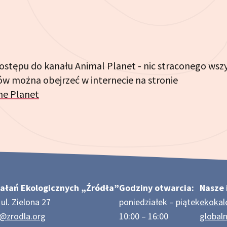
dostępu do kanału Animal Planet - nic straconego wsz
ów można obejrzeć w internecie na stronie
he Planet
ałań Ekologicznych „Źródła”
Godziny otwarcia:
Nasze 
ul. Zielona 27
poniedziałek – piątek
ekokal
e@zrodla.org
10:00 – 16:00
globaln