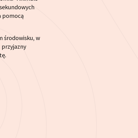
0 sekundowych
za pomocą
m środowisku, w
 przyjazny
tę.