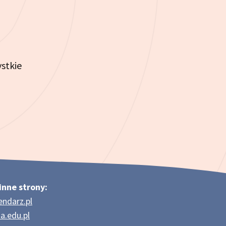
ystkie
inne strony:
endarz.pl
a.edu.pl