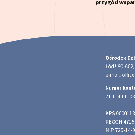
przygód wspan
Ośrodek Dzi
Łódź 90-602, 
e-mail:
offic
Numer kont
71 1140 1108
KRS 000011
REGON 4715
NIP 725-14-