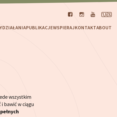
Y
DZIAŁANIA
PUBLIKACJE
WSPIERAJ
KONTAKT
ABOUT
zede wszystkim
 i bawić w ciągu
 pełnych