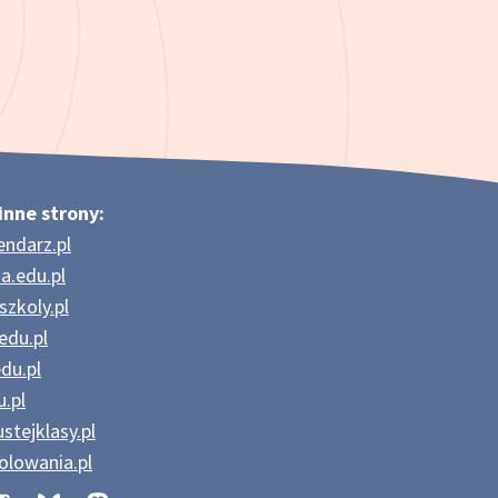
inne strony:
endarz.pl
a.edu.pl
szkoly.pl
edu.pl
du.pl
.pl
stejklasy.pl
olowania.pl