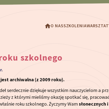
O NAS
SZKOLENIA
WARSZTAT
roku szkolnego
r.
est archiwalna (z 2009 roku).
ódeł serdecznie dziękuje wszystkim nauczycielom a pr
zieży z którymi mieliśmy okazję spotkać się, pracować
właśnie roku szkolnego. Życzymy Wam
słonecznych i