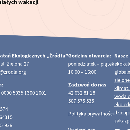
iałych wakacji
.
ałań Ekologicznych „Źródła”
Godziny otwarcia:
Nasze 
ul. Zielona 27
poniedziałek – piątek
ekokal
e@zrodla.org
10:00 – 16:00
globaln
zielone
a:
Zadzwoń do nas
klimat.
 0000 5035 1300 1001
42 632 81 18
woda.e
507 575 535
eko.edu
8574
dzienpu
Polityka prywatności
64315
zakazp
95-936
Wspieraj nas