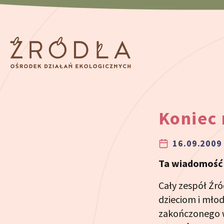
Przeskocz do treści
Koniec 
16.09.2009 
Ta wiadomość j
Cały zespół Źr
dzieciom i młod
zakończonego 