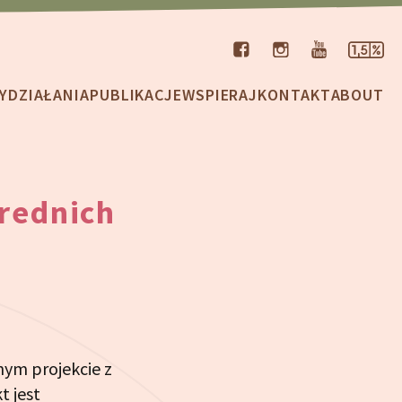
Y
DZIAŁANIA
PUBLIKACJE
WSPIERAJ
KONTAKT
ABOUT
średnich
nym projekcie z
t jest