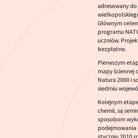
adresowany do 
wielkopolskiego
Głównym celem 
programu NATUR
uczniów. Projek
bezpłatne.
Pierwszym etap
mapy ściennej o
Natura 2000 i s
siedmiu wojew
Kolejnym etapem
chemii, są sem
sposobom wykor
podejmowania c
styczniu 2010 r