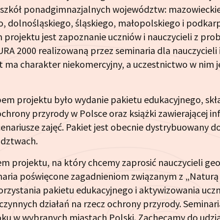
szkół ponadgimnazjalnych województw: mazowieckie
, dolnośląskiego, śląskiego, małopolskiego i podkar
projektu jest zapoznanie uczniów i nauczycieli z pr
A 2000 realizowaną przez seminaria dla nauczycieli i
t ma charakter niekomercyjny, a uczestnictwo w nim j
em projektu było wydanie pakietu edukacyjnego, skła
chrony przyrody w Polsce oraz książki zawierającej inf
cenariusze zajęć. Pakiet jest obecnie dystrybuowany d
ództwach.
 projektu, na który chcemy zaprosić nauczycieli geogra
inaria poświęcone zagadnieniom związanym z „Naturą
zystania pakietu edukacyjnego i aktywizowania ucz
zynnych działań na rzecz ochrony przyrody. Seminari
oku w wybranych miastach Polski. Zachęcamy do udzia