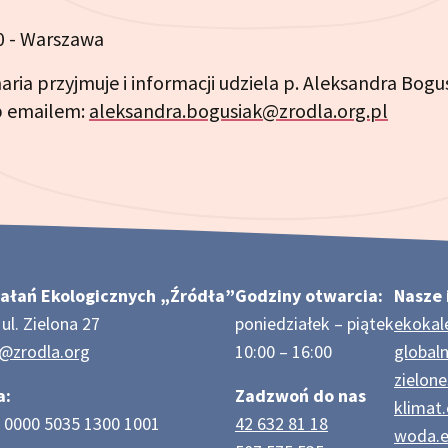
0 - Warszawa
ria przyjmuje i informacji udziela p. Aleksandra Bogus
ub emailem:
aleksandra.bogusiak@zrodla.org.pl
ałań Ekologicznych „Źródła”
Godziny otwarcia:
Nasze 
ul. Zielona 27
poniedziałek – piątek
ekokal
e@zrodla.org
10:00 – 16:00
globaln
zielone
a:
Zadzwoń do nas
klimat.
 0000 5035 1300 1001
42 632 81 18
woda.e