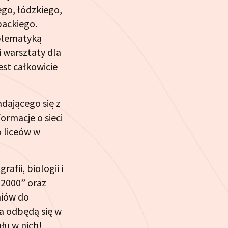
go, łódzkiego,
packiego.
oblematyką
 warsztaty dla
est całkowicie
dającego się z
ormacje o sieci
o liceów w
fii, biologii i
 2000” oraz
niów do
a odbędą się w
łu w nich!