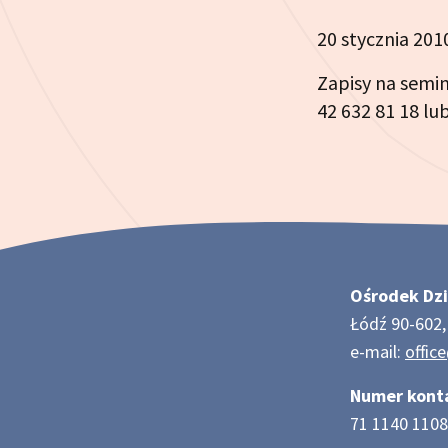
20 stycznia 201
Zapisy na semina
42 632 81 18 l
Ośrodek Dzi
Łódź 90-602, 
e-mail:
offic
Numer kont
71 1140 1108