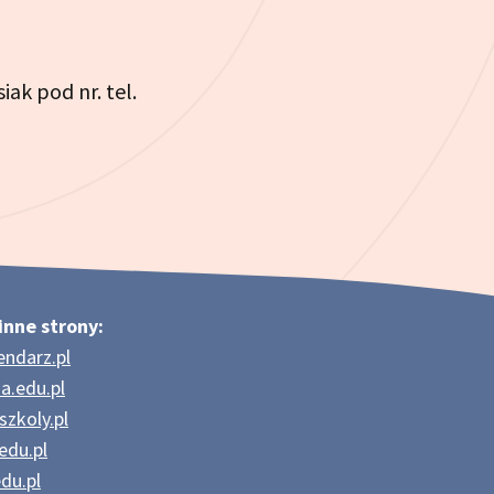
iak pod nr. tel.
inne strony:
endarz.pl
a.edu.pl
szkoly.pl
edu.pl
du.pl