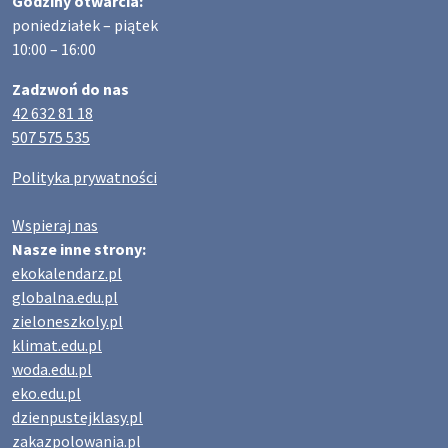
Godziny otwarcia:
poniedziałek – piątek
10:00 – 16:00
Zadzwoń do nas
42 632 81 18
507 575 535
Polityka prywatności
Wspieraj nas
Nasze inne strony:
ekokalendarz.pl
globalna.edu.pl
zieloneszkoly.pl
klimat.edu.pl
woda.edu.pl
eko.edu.pl
dzienpustejklasy.pl
zakazpolowania.pl