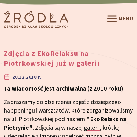
Przeskocz do treści
MENU
Zdjęcia z EkoRelaksu na
Piotrkowskiej już w galerii
20.12.2010 r.
Ta wiadomość jest archiwalna (z 2010 roku).
Zapraszamy do obejrzenia zdjęć z dzisiejszego
happeningu i warsztatów, które zorganizowaliśmy
na ul. Piotrkowskiej pod hasłem
"EkoRelaks na
Pietrynie"
. Zdjęcia są w naszej
galerii
, krótką
videorelację z imprezy obejrzeć można było w