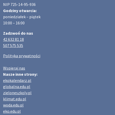
NIP 725-14-95-936
Godziny otwarcia:
poniedziałek – piątek
10:00 – 16:00
Zadzwoń do nas
42 632 81 18
507 575 535
Polityka prywatności
Wspieraj nas
Nasze inne strony:
ekokalendarz.pl
globalna.edu.pl
zieloneszkoly.pl
klimat.edu.pl
woda.edu.pl
eko.edu.pl