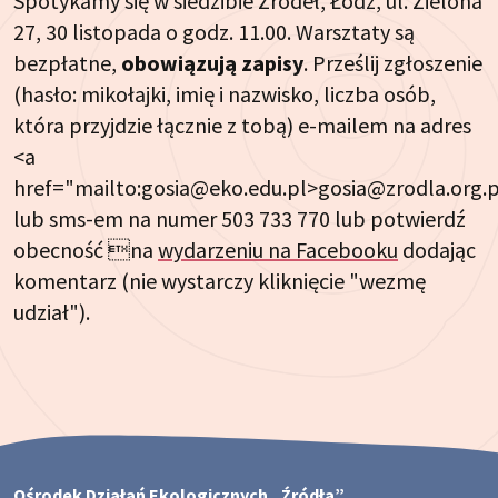
Spotykamy się w siedzibie Źródeł, Łódź, ul. Zielona
27, 30 listopada o godz. 11.00. Warsztaty są
bezpłatne,
obowiązują zapisy
. Prześlij zgłoszenie
(hasło: mikołajki, imię i nazwisko, liczba osób,
która przyjdzie łącznie z tobą) e-mailem na adres
<a
href="mailto:gosia@eko.edu.pl>gosia@zrodla.org.p
lub sms-em na numer 503 733 770 lub potwierdź
obecność na
wydarzeniu na Facebooku
dodając
komentarz (nie wystarczy kliknięcie "wezmę
udział").
Ośrodek Działań Ekologicznych „Źródła”