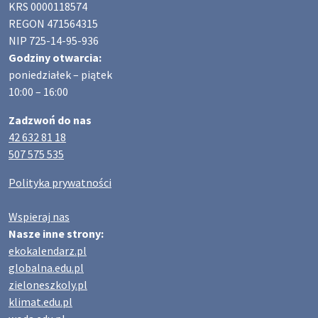
KRS 0000118574
REGON 471564315
NIP 725-14-95-936
Godziny otwarcia:
poniedziałek – piątek
10:00 – 16:00
Zadzwoń do nas
42 632 81 18
507 575 535
Polityka prywatności
Wspieraj nas
Nasze inne strony:
ekokalendarz.pl
globalna.edu.pl
zieloneszkoly.pl
klimat.edu.pl