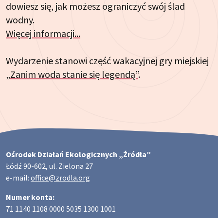
dowiesz się, jak możesz ograniczyć swój ślad
wodny.
Więcej informacji...
Wydarzenie stanowi część wakacyjnej gry miejskiej
„Zanim woda stanie się legendą”
.
Ośrodek Działań Ekologicznych „Źródła”
Łódź 90-602, ul. Zielona 27
e-mail:
office@zrodla.org
Numer konta:
71 1140 1108 0000 5035 1300 1001