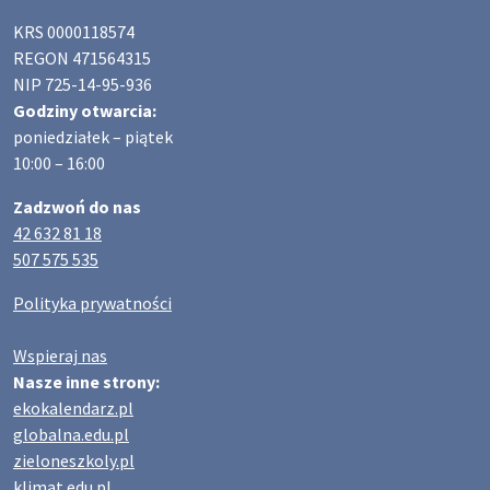
KRS 0000118574
REGON 471564315
NIP 725-14-95-936
Godziny otwarcia:
poniedziałek – piątek
10:00 – 16:00
Zadzwoń do nas
42 632 81 18
507 575 535
Polityka prywatności
Wspieraj nas
Nasze inne strony:
ekokalendarz.pl
globalna.edu.pl
zieloneszkoly.pl
klimat.edu.pl