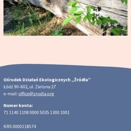
Ośrodek Działań Ekologicznych „Źródła”
Łódź 90-602, ul. Zielona 27
e-mail:
office@zrodla.org
Numer konta:
71 1140 1108 0000 5035 1300 1001
KRS 0000118574