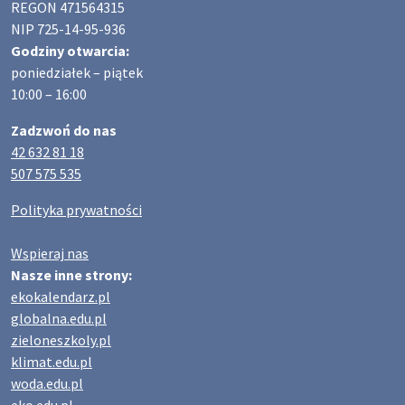
REGON 471564315
NIP 725-14-95-936
Godziny otwarcia:
poniedziałek – piątek
10:00 – 16:00
Zadzwoń do nas
42 632 81 18
507 575 535
Polityka prywatności
Wspieraj nas
Nasze inne strony:
ekokalendarz.pl
globalna.edu.pl
zieloneszkoly.pl
klimat.edu.pl
woda.edu.pl
eko.edu.pl