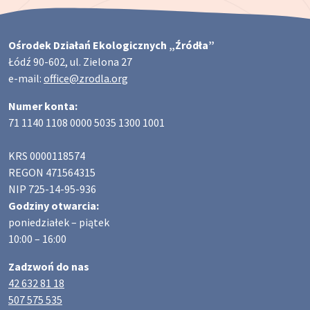
Ośrodek Działań Ekologicznych „Źródła”
Łódź 90-602, ul. Zielona 27
e-mail:
office@zrodla.org
Numer konta:
71 1140 1108 0000 5035 1300 1001
KRS 0000118574
REGON 471564315
NIP 725-14-95-936
Godziny otwarcia:
poniedziałek – piątek
10:00 – 16:00
Zadzwoń do nas
42 632 81 18
507 575 535