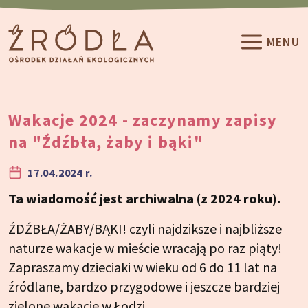
Przeskocz do treści
MENU
Wakacje 2024 - zaczynamy zapisy
na "Źdźbła, żaby i bąki"
17.04.2024 r.
Ta wiadomość jest archiwalna (z 2024 roku).
ŹDŹBŁA/ŻABY/BĄKI! czyli najdziksze i najbliższe
naturze wakacje w mieście wracają po raz piąty!
Zapraszamy dzieciaki w wieku od 6 do 11 lat na
źródlane, bardzo przygodowe i jeszcze bardziej
zielone wakacje w Łodzi.