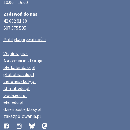
10:00 – 16:00
Zadzwoń do nas
42 632 81 18
507 575 535
Polityka prywatności
Wspieraj nas
Nasze inne strony:
ekokalendarz.pl
globalna.edu.pl
zieloneszkoly.pl
klimat.edu.pl
woda.edu.pl
eko.edu.pl
dzienpustejklasy.pl
zakazpolowania.pl