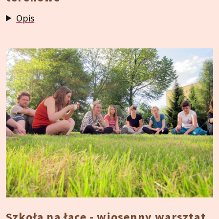
Opis
Szkoła na łące - wiosenny warsztat