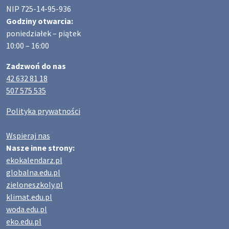
NIP 725-14-95-936
Godziny otwarcia:
poniedziałek – piątek
10:00 – 16:00
Zadzwoń do nas
42 632 81 18
507 575 535
Polityka prywatności
Wspieraj nas
Nasze inne strony:
ekokalendarz.pl
globalna.edu.pl
zieloneszkoly.pl
klimat.edu.pl
woda.edu.pl
eko.edu.pl